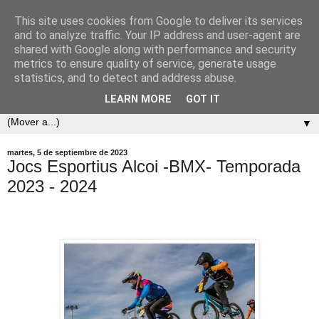
This site uses cookies from Google to deliver its services
and to analyze traffic. Your IP address and user-agent are
shared with Google along with performance and security
metrics to ensure quality of service, generate usage
statistics, and to detect and address abuse.
LEARN MORE
GOT IT
▼
martes, 5 de septiembre de 2023
Jocs Esportius Alcoi -BMX- Temporada
2023 - 2024