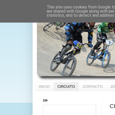
This site uses cookies from Google to 
are shared with Google along with per
statistics, and to detect and address
INICIO
CIRCUITO
CONTACTO
JO
226
C