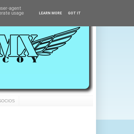
 user-agent
nerate usage
LEARN MORE
GOT IT
SOCIOS