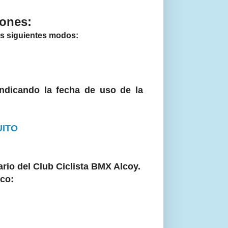
iones:
os siguientes modos:
indicando la fecha de uso de la
UITO
ario del Club Ciclista BMX Alcoy.
ico:
m