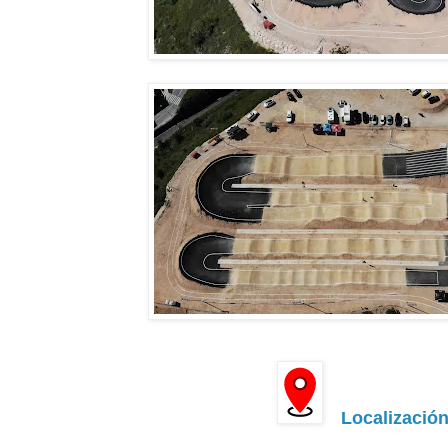
L
ocalizació