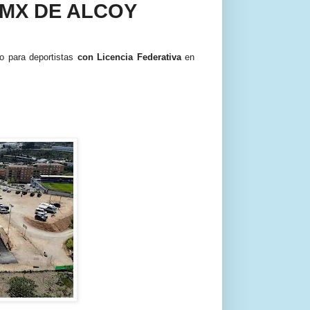
BMX DE ALCOY
o para deportistas
con
L
icencia
F
ederativa
en