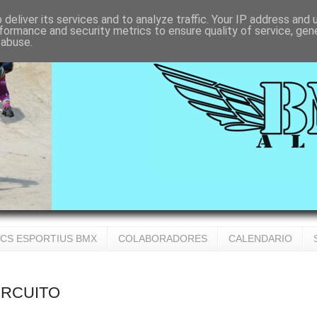
deliver its services and to analyze traffic. Your IP address and
formance and security metrics to ensure quality of service, ge
 abuse.
CS ESPORTIUS BMX
COLABORADORES
CALENDARIO
IRCUITO