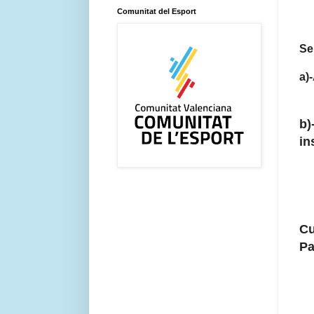
Comunitat del Esport
Se
a)
b)
in
Cu
Pa