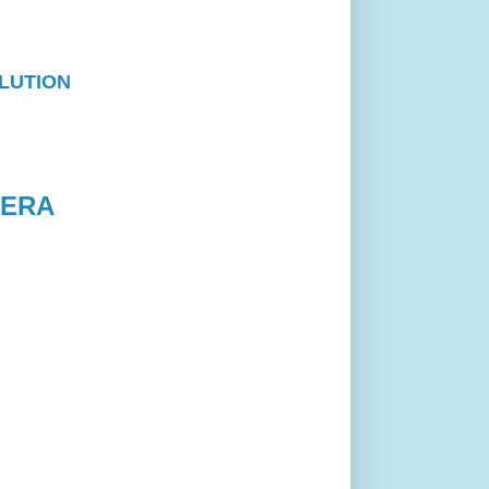
s.
LUTION
RERA