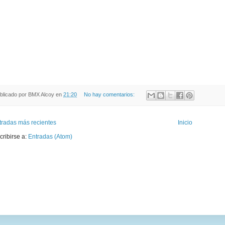
blicado por
BMX Alcoy
en
21:20
No hay comentarios:
tradas más recientes
Inicio
cribirse a:
Entradas (Atom)