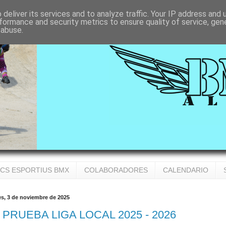
deliver its services and to analyze traffic. Your IP address and
formance and security metrics to ensure quality of service, ge
 abuse.
CS ESPORTIUS BMX
COLABORADORES
CALENDARIO
es, 3 de noviembre de 2025
ª PRUEBA LIGA LOCAL 2025 - 2026