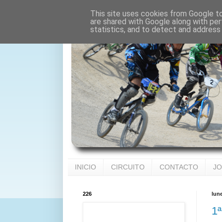
This site uses cookies from Google to 
are shared with Google along with per
statistics, and to detect and address
INICIO
CIRCUITO
CONTACTO
JO
226
lun
1