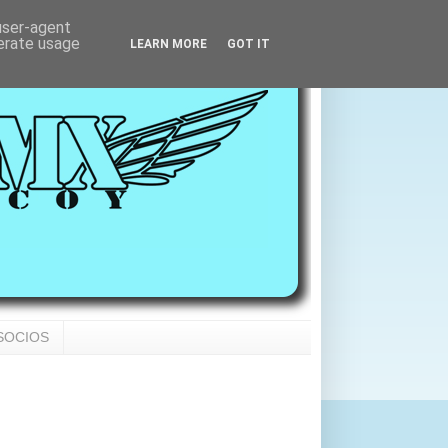
 user-agent
nerate usage
LEARN MORE
GOT IT
SOCIOS