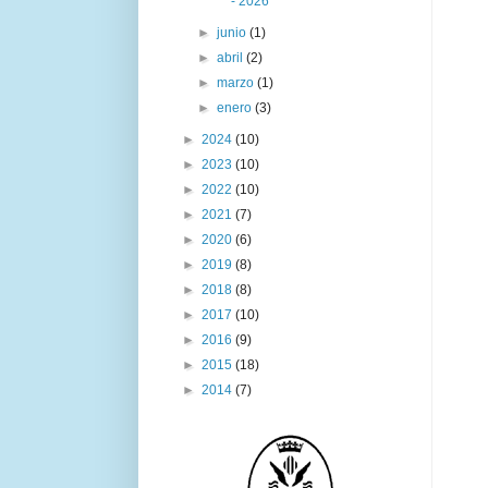
- 2026
►
junio
(1)
►
abril
(2)
►
marzo
(1)
►
enero
(3)
►
2024
(10)
►
2023
(10)
►
2022
(10)
►
2021
(7)
►
2020
(6)
►
2019
(8)
►
2018
(8)
►
2017
(10)
►
2016
(9)
►
2015
(18)
►
2014
(7)