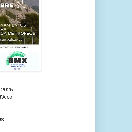
 2025
'Alcoi
es
.