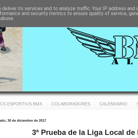
deliver its services and to analyze traffic. Your IP address and
formance and security metrics to ensure quality of service, ge
 abuse.
CS ESPORTIUS BMX
COLABORADORES
CALENDARIO
ado, 30 de diciembre de 2017
3ª Prueba de la Liga Local d