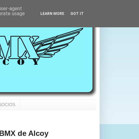
 user-agent
nerate usage
LEARN MORE
GOT IT
SOCIOS
e BMX de Alcoy