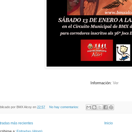
Información:
Ver
blicado por
BMX Alcoy
en
22:57
No hay comentarios:
tradas más recientes
Inicio
cribirse a:
Entradas (Atom)