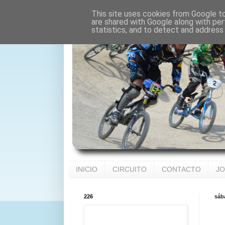
This site uses cookies from Google to 
are shared with Google along with per
statistics, and to detect and address
INICIO
CIRCUITO
CONTACTO
JO
226
sáb