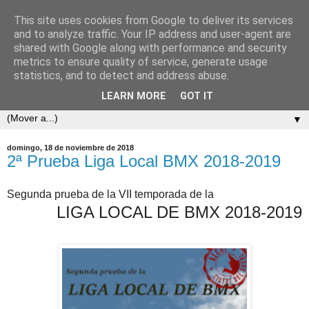
This site uses cookies from Google to deliver its services
and to analyze traffic. Your IP address and user-agent are
shared with Google along with performance and security
metrics to ensure quality of service, generate usage
statistics, and to detect and address abuse.
LEARN MORE
GOT IT
▼
domingo, 18 de noviembre de 2018
2ª Prueba Liga Local BMX 2018-2019
Segunda prueba de la VII temporada de la
LIGA LOCAL DE BMX 2018-2019